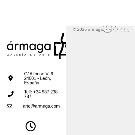
© 2026 ármaga
C/ Alfonso V, 6 -
24001 - León,
España
Telf: +34 987 238
787
arte@armaga.com