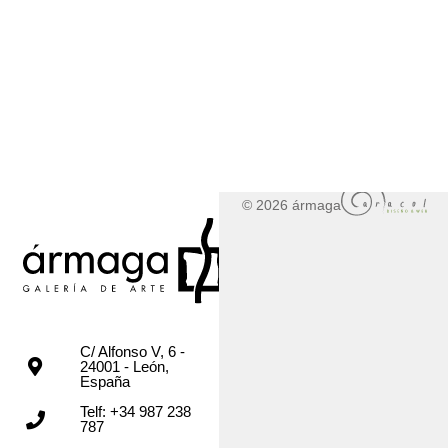
© 2026 ármaga
C/ Alfonso V, 6 -
24001 - León,
España
Telf: +34 987 238
787