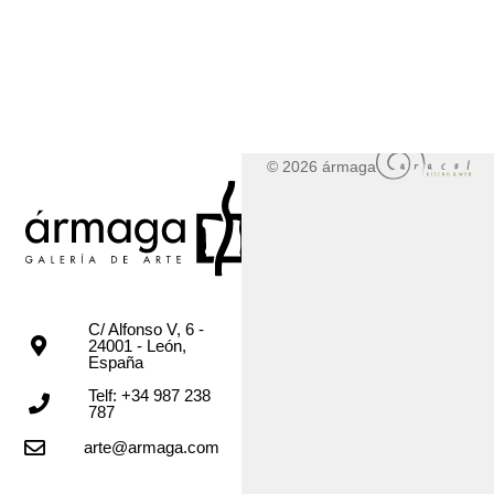
© 2026 ármaga
C/ Alfonso V, 6 -
24001 - León,
España
Telf: +34 987 238
787
arte@armaga.com