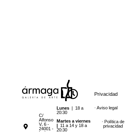
Privacidad
· Aviso legal
Lunes
| 18 a
20:30
C/
Alfonso
Martes a viernes
· Política de
V, 6 -
|
11 a 14 y 18 a
privacidad
24001 -
20:30