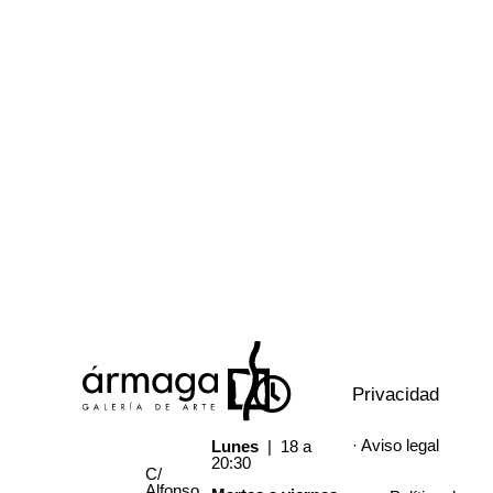
Privacidad
· Aviso legal
Lunes
| 18 a
20:30
C/
Alfonso