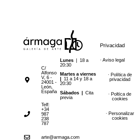
Privacidad
· Aviso legal
Lunes
| 18 a
20:30
C/
Alfonso
Martes a viernes
· Política de
V, 6 -
|
11 a 14 y 18 a
privacidad
24001 -
20:30
León,
España
Sábados |
Cita
· Poltíca de
previa
cookies
Telf:
+34
· Personalizar
987
cookies
238
787
arte@armaga.com