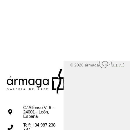
© 2026 ármaga
C/ Alfonso V, 6 -
24001 - León,
España
Telf: +34 987 238
787