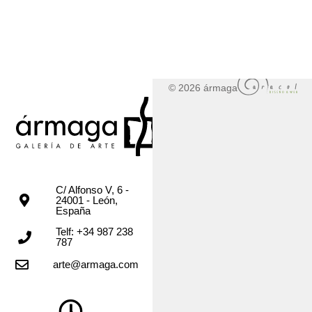
© 2026 ármaga
C/ Alfonso V, 6 -
24001 - León,
España
Telf: +34 987 238
787
arte@armaga.com