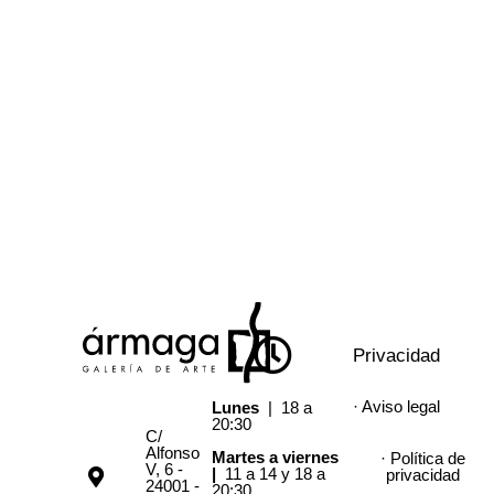
Privacidad
· Aviso legal
Lunes
| 18 a
20:30
C/
Alfonso
Martes a viernes
· Política de
V, 6 -
|
11 a 14 y 18 a
privacidad
24001 -
20:30