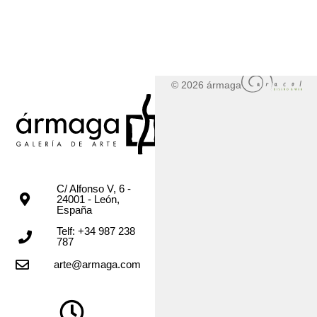
© 2026 ármaga
C/ Alfonso V, 6 -
24001 - León,
España
Telf: +34 987 238
787
arte@armaga.com