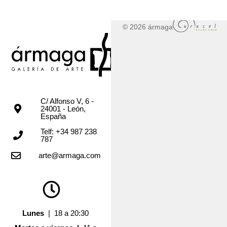
© 2026 ármaga
C/ Alfonso V, 6 -
24001 - León,
España
Telf: +34 987 238
787
arte@armaga.com
Lunes
| 18 a 20:30