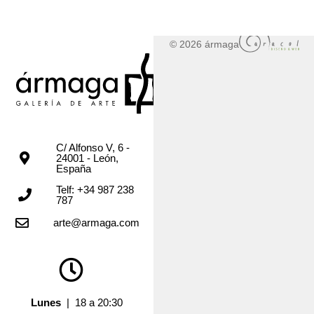
© 2026 ármaga
C/ Alfonso V, 6 -
24001 - León,
España
Telf: +34 987 238
787
arte@armaga.com
Lunes
| 18 a 20:30