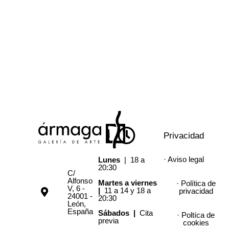
Privacidad
· Aviso legal
Lunes
| 18 a
20:30
C/
Alfonso
Martes a viernes
· Política de
V, 6 -
|
11 a 14 y 18 a
privacidad
24001 -
20:30
León,
España
Sábados |
Cita
· Poltíca de
previa
cookies