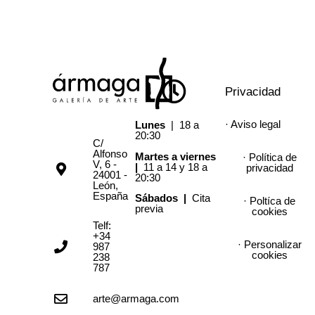
Privacidad
· Aviso legal
Lunes
| 18 a
20:30
C/
Alfonso
Martes a viernes
· Política de
V, 6 -
|
11 a 14 y 18 a
privacidad
24001 -
20:30
León,
España
Sábados |
Cita
· Poltíca de
previa
cookies
Telf:
+34
· Personalizar
987
cookies
238
787
arte@armaga.com