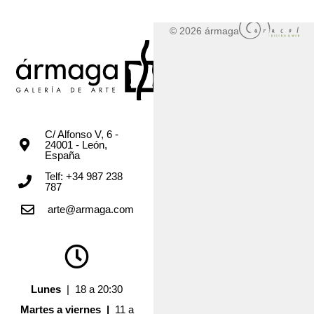
© 2026 ármaga
C/ Alfonso V, 6 -
24001 - León,
España
Telf: +34 987 238
787
arte@armaga.com
Lunes
| 18 a 20:30
Martes a viernes |
11 a