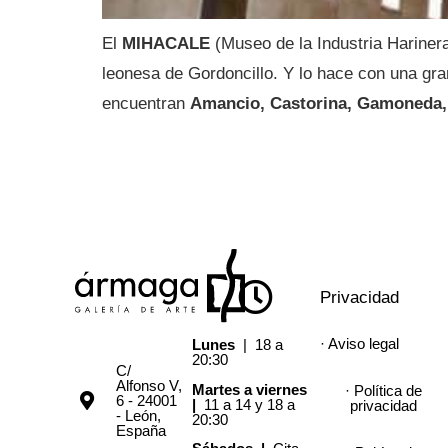
El
MIHACALE
(Museo de la Industria Harinera
leonesa de Gordoncillo. Y lo hace con una gran
encuentran
Amancio, Castorina, Gamoneda, 
Privacidad
· Aviso legal
Lunes
| 18 a
20:30
C/
Alfonso V,
Martes a viernes
· Política de
6 - 24001
|
11 a 14 y 18 a
privacidad
- León,
20:30
España