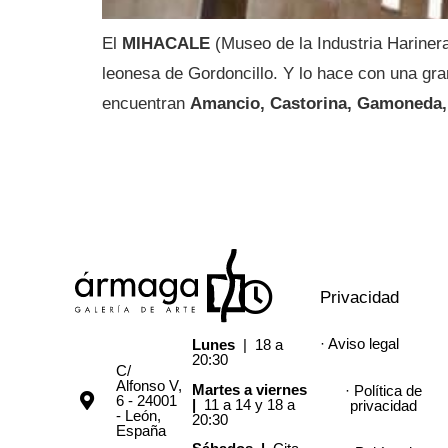
El
MIHACALE
(Museo de la Industria Harinera
leonesa de Gordoncillo. Y lo hace con una gran
encuentran
Amancio, Castorina, Gamoneda, 
Privacidad
· Aviso legal
Lunes
| 18 a
20:30
C/
Alfonso V,
Martes a viernes
· Política de
6 - 24001
|
11 a 14 y 18 a
privacidad
- León,
20:30
España