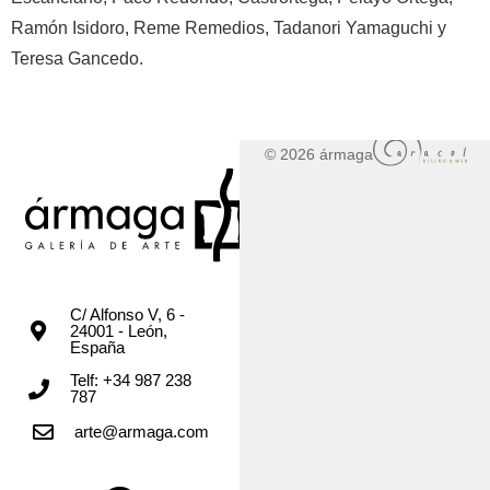
Ramón Isidoro, Reme Remedios, Tadanori Yamaguchi y
Teresa Gancedo.
© 2026 ármaga
C/ Alfonso V, 6 -
24001 - León,
España
Telf: +34 987 238
787
arte@armaga.com