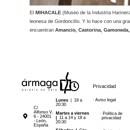
El
MIHACALE
(Museo de la Industria Harinera
leonesa de Gordoncillo. Y lo hace con una gran
encuentran
Amancio, Castorina, Gamoneda, 
Privacidad
· Aviso legal
Lunes
| 18 a
20:30
C/
Alfonso V,
Martes a viernes
· Política de
6 - 24001
|
11 a 14 y 18 a
privacidad
- León,
20:30
España