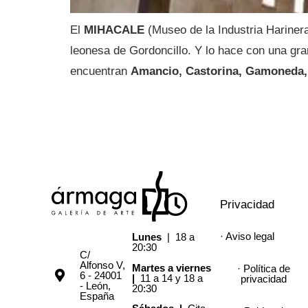
El
MIHACALE
(Museo de la Industria Harinera
leonesa de Gordoncillo. Y lo hace con una gran
encuentran
Amancio, Castorina, Gamoneda, 
Privacidad
· Aviso legal
Lunes
| 18 a
20:30
C/
Alfonso V,
Martes a viernes
· Política de
6 - 24001
|
11 a 14 y 18 a
privacidad
- León,
20:30
España