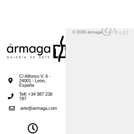
© 2026 ármaga
C/ Alfonso V, 6 -
24001 - León,
España
Telf: +34 987 238
787
arte@armaga.com