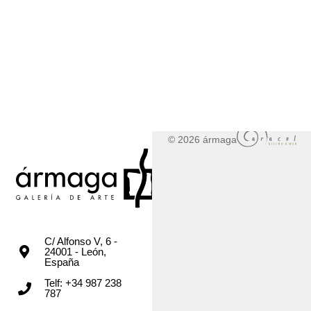
© 2026 ármaga
C/ Alfonso V, 6 -
24001 - León,
España
Telf: +34 987 238
787