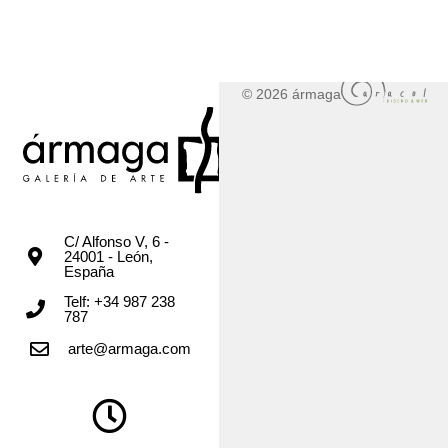
© 2026 ármaga
C/ Alfonso V, 6 -
24001 - León,
España
Telf: +34 987 238
787
arte@armaga.com