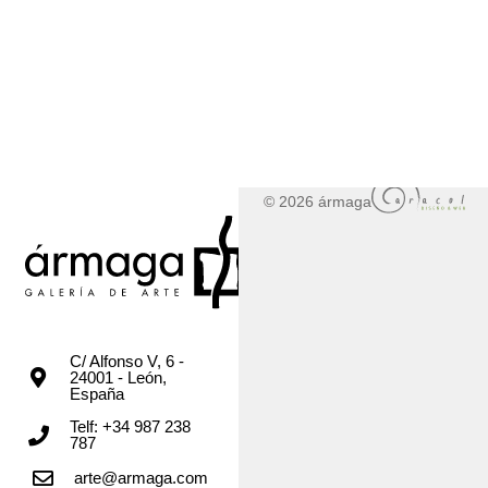
© 2026 ármaga
C/ Alfonso V, 6 -
24001 - León,
España
Telf: +34 987 238
787
arte@armaga.com