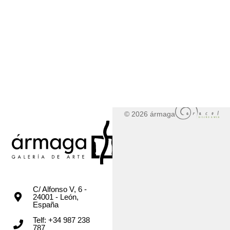
© 2026 ármaga
C/ Alfonso V, 6 -
24001 - León,
España
Telf: +34 987 238
787