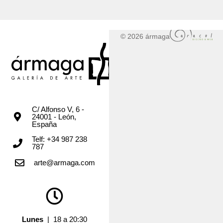
© 2026 ármaga
C/ Alfonso V, 6 -
24001 - León,
España
Telf: +34 987 238
787
arte@armaga.com
Lunes
| 18 a 20:30