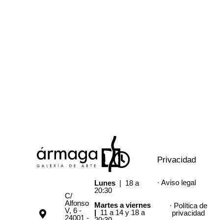
Privacidad
· Aviso legal
Lunes
| 18 a
20:30
C/
Alfonso
Martes a viernes
· Política de
V, 6 -
|
11 a 14 y 18 a
privacidad
24001 -
20:30