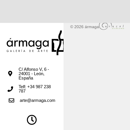
© 2026 ármaga
C/ Alfonso V, 6 -
24001 - León,
España
Telf: +34 987 238
787
arte@armaga.com