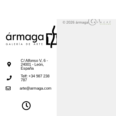
© 2026 ármaga
C/ Alfonso V, 6 -
24001 - León,
España
Telf: +34 987 238
787
arte@armaga.com