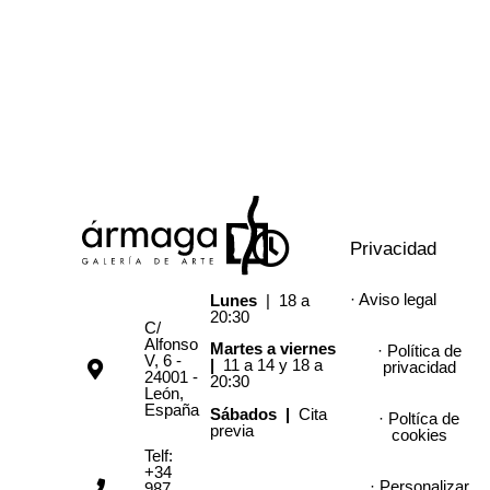
Privacidad
· Aviso legal
Lunes
| 18 a
20:30
C/
Alfonso
Martes a viernes
· Política de
V, 6 -
|
11 a 14 y 18 a
privacidad
24001 -
20:30
León,
España
Sábados |
Cita
· Poltíca de
previa
cookies
Telf:
+34
· Personalizar
987