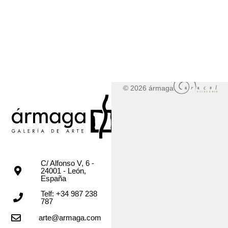
© 2026 ármaga
C/ Alfonso V, 6 -
24001 - León,
España
Telf: +34 987 238
787
arte@armaga.com