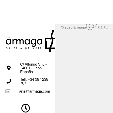
© 2026 ármaga
C/ Alfonso V, 6 -
24001 - León,
España
Telf: +34 987 238
787
arte@armaga.com