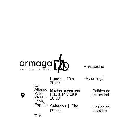
Privacidad
· Aviso legal
Lunes
| 18 a
20:30
C/
Alfonso
Martes a viernes
· Política de
V, 6 -
|
11 a 14 y 18 a
privacidad
24001 -
20:30
León,
España
Sábados |
Cita
· Poltíca de
previa
cookies
Telf: