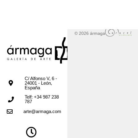
© 2026 ármaga
C/ Alfonso V, 6 -
24001 - León,
España
Telf: +34 987 238
787
arte@armaga.com