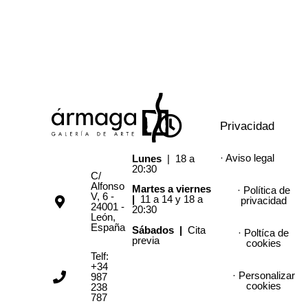
Privacidad
· Aviso legal
Lunes
| 18 a
20:30
C/
Alfonso
Martes a viernes
· Política de
V, 6 -
|
11 a 14 y 18 a
privacidad
24001 -
20:30
León,
España
Sábados |
Cita
· Poltíca de
previa
cookies
Telf:
+34
· Personalizar
987
cookies
238
787