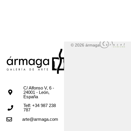
© 2026 ármaga
C/ Alfonso V, 6 -
24001 - León,
España
Telf: +34 987 238
787
arte@armaga.com