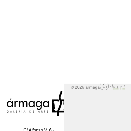
© 2026 ármaga
C/ Alfonso V, 6 -