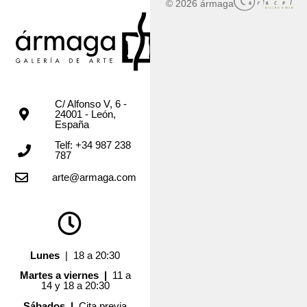
© 2026 ármaga
C/ Alfonso V, 6 -
24001 - León,
España
Telf: +34 987 238
787
arte@armaga.com
Lunes
| 18 a 20:30
Martes a viernes |
11 a
14 y 18 a 20:30
Sábados |
Cita previa