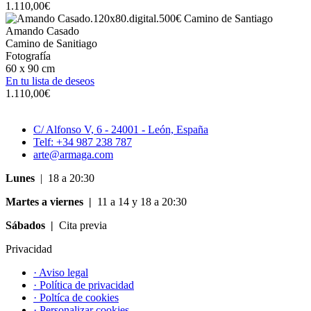
1.110,00
€
Amando Casado
Camino de Sanitiago
Fotografía
60 x 90 cm
En tu lista de deseos
1.110,00
€
C/ Alfonso V, 6 - 24001 - León, España
Telf: +34 987 238 787
arte@armaga.com
Lunes
| 18 a 20:30
Martes a viernes |
11 a 14 y 18 a 20:30
Sábados |
Cita previa
Privacidad
· Aviso legal
· Política de privacidad
· Poltíca de cookies
· Personalizar cookies