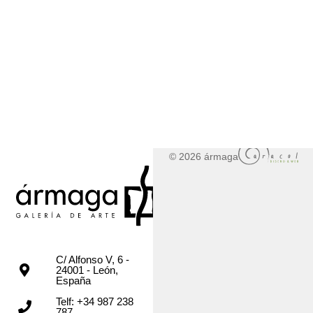
© 2026 ármaga
C/ Alfonso V, 6 -
24001 - León,
España
Telf: +34 987 238
787