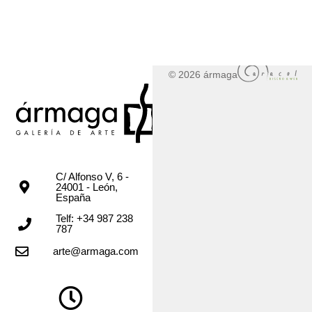
© 2026 ármaga
C/ Alfonso V, 6 -
24001 - León,
España
Telf: +34 987 238
787
arte@armaga.com