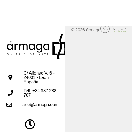
© 2026 ármaga
C/ Alfonso V, 6 -
24001 - León,
España
Telf: +34 987 238
787
arte@armaga.com