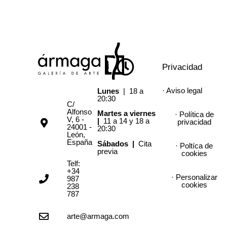
Privacidad
· Aviso legal
Lunes
| 18 a
20:30
C/
Alfonso
Martes a viernes
· Política de
V, 6 -
|
11 a 14 y 18 a
privacidad
24001 -
20:30
León,
España
Sábados |
Cita
· Poltíca de
previa
cookies
Telf:
+34
· Personalizar
987
cookies
238
787
arte@armaga.com