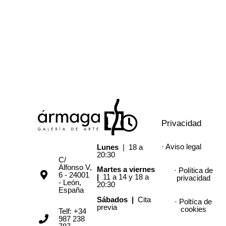
Privacidad
· Aviso legal
Lunes
| 18 a
20:30
C/
Alfonso V,
Martes a viernes
· Política de
6 - 24001
|
11 a 14 y 18 a
privacidad
- León,
20:30
España
Sábados |
Cita
· Poltíca de
previa
cookies
Telf: +34
987 238