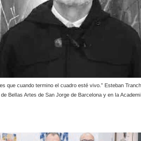
es que cuando termino el cuadro esté vivo.” Esteban Tranc
r de Bellas Artes de San Jorge de Barcelona y en la Academ