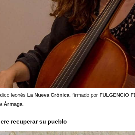
ódico leonés
La Nueva Crónica
, firmado por
FULGENCIO 
ía
Ármaga
.
re recuperar su pueblo