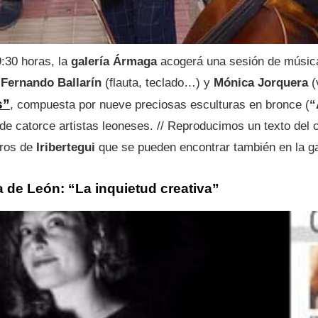
:30 horas, la
galería Ármaga
acogerá una sesión de músic
,
Fernando Ballarín
(flauta, teclado…) y
Mónica Jorquera
(
s”
, compuesta por nueve preciosas esculturas en bronce (
“
 de catorce artistas leoneses. // Reproducimos un texto del cr
bros de
Iribertegui
que se pueden encontrar también en la ga
a de León: “La inquietud creativa”