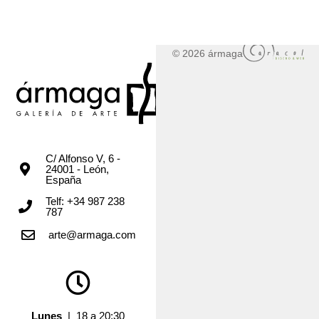
© 2026 ármaga
C/ Alfonso V, 6 -
24001 - León,
España
Telf: +34 987 238
787
arte@armaga.com
Lunes
| 18 a 20:30