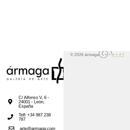
© 2026 ármaga
C/ Alfonso V, 6 -
24001 - León,
España
Telf: +34 987 238
787
arte@armaga.com