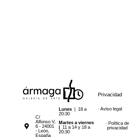
Privacidad
· Aviso legal
Lunes
| 18 a
20:30
C/
Alfonso V,
Martes a viernes
· Política de
6 - 24001
|
11 a 14 y 18 a
privacidad
- León,
20:30
España