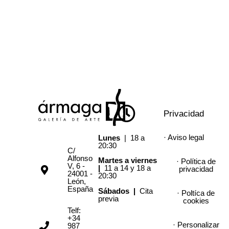
Privacidad
· Aviso legal
Lunes
| 18 a
20:30
C/
Alfonso
Martes a viernes
· Política de
V, 6 -
|
11 a 14 y 18 a
privacidad
24001 -
20:30
León,
España
Sábados |
Cita
· Poltíca de
previa
cookies
Telf:
+34
· Personalizar
987